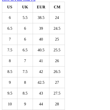
US
UK
EUR
CM
6
5.5
38.5
24
6.5
6
39
24.5
7
6
40
25
7.5
6.5
40.5
25.5
8
7
41
26
8.5
7.5
42
26.5
9
8
42.5
27
9.5
8.5
43
27.5
10
9
44
28