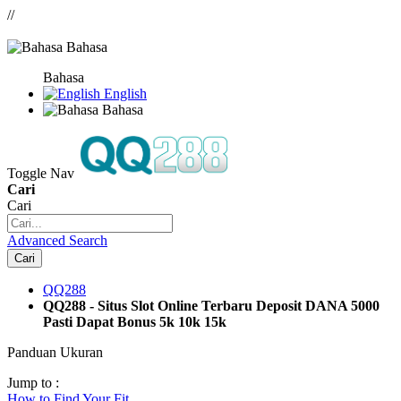
//
Bahasa
Bahasa
English
Bahasa
Toggle Nav
Cari
Cari
Advanced Search
Cari
QQ288
QQ288 - Situs Slot Online Terbaru Deposit DANA 5000
Pasti Dapat Bonus 5k 10k 15k
Panduan Ukuran
Jump to :
How to Find Your Fit