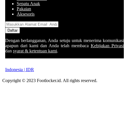
Sepatu Anak
Pakaian
Aksesoris
Daftar
Dengan berlangganan, Anda setuju untuk menerima komunikasi
apapun dari kami dan Anda telah membaca
Kebijakan Privasi
dan
syarat & ketentuan kami
.
Indonesia | IDR
Copyright © 2023 Footlocker.id. All rights reserved.